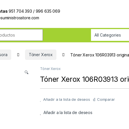
ntas
951 704 393 / 996 635 069
@suministrosstore.com
roductos
sora
Tóner Xerox
Tóner Xerox 106R03913 origin
Tóner Xerox
🔍
Tóner Xerox 106R03913 or
Añadir a la lista de deseos
Comparar
Añadir a la lista de deseos