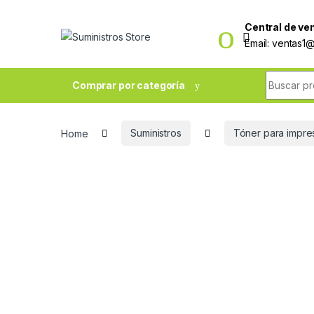
Skip to navigation
Skip to content
Central de ve
Email: ventas1
Buscar p
Comprar por categoría
Home
Suministros
Tóner para impre