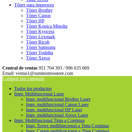
Tóner para impresora
Tóner Brother
Tóner Canon
Tóner HP
Tóner Konica Minolta
Tóner Kyocera
Tóner Lexmark
Tóner Ricoh
Tóner Samsung
Tóner Toshiba
Tóner Xerox
Central de ventas
951 704 393 / 996 635 069
Email: ventas1@suministrosstore.com
Comprar por categoría
Todos los productos
Impr. Multifuncional Laser
Impr. multifuncional Brother Laser
Impr. multifuncional Canon Laser
Impr. multifuncional HP Laser
Impr. multifuncional Xerox Laser
Impr. Multifuncional Tinta a Continua
Impr. Xerox multifuncional a Tinta Continua
Impr. Canon multifuncional a Tinta Continua