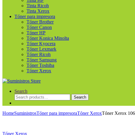
Tinta HP
Tinta Ricoh
Tinta Xerox
Tóner para impresora
Tóner Brother
Tóner Canon
Tóner HP
Tóner Konica Minolta
Tóner Kyocera
Tóner Lexmark
Tóner Ricoh
Tóner Samsung
Tóner Toshiba
Tóner Xerox
Search
Search
Search
for:
Home
Suministros
Tóner para impresora
Tóner Xerox
Tóner Xerox 106
Tóner Xerox