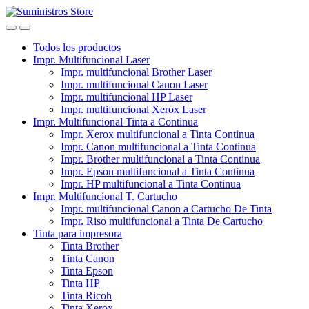
Skip
Skip
to
to
navigation
content
Todos los productos
Impr. Multifuncional Laser
Impr. multifuncional Brother Laser
Impr. multifuncional Canon Laser
Impr. multifuncional HP Laser
Impr. multifuncional Xerox Laser
Impr. Multifuncional Tinta a Continua
Impr. Xerox multifuncional a Tinta Continua
Impr. Canon multifuncional a Tinta Continua
Impr. Brother multifuncional a Tinta Continua
Impr. Epson multifuncional a Tinta Continua
Impr. HP multifuncional a Tinta Continua
Impr. Multifuncional T. Cartucho
Impr. multifuncional Canon a Cartucho De Tinta
Impr. Riso multifuncional a Tinta De Cartucho
Tinta para impresora
Tinta Brother
Tinta Canon
Tinta Epson
Tinta HP
Tinta Ricoh
Tinta Xerox