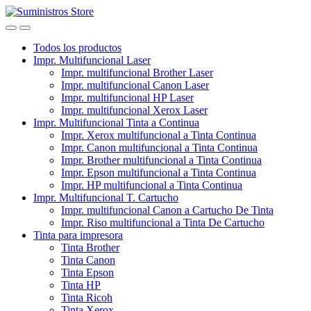
Skip
Skip
to
to
navigation
content
Todos los productos
Impr. Multifuncional Laser
Impr. multifuncional Brother Laser
Impr. multifuncional Canon Laser
Impr. multifuncional HP Laser
Impr. multifuncional Xerox Laser
Impr. Multifuncional Tinta a Continua
Impr. Xerox multifuncional a Tinta Continua
Impr. Canon multifuncional a Tinta Continua
Impr. Brother multifuncional a Tinta Continua
Impr. Epson multifuncional a Tinta Continua
Impr. HP multifuncional a Tinta Continua
Impr. Multifuncional T. Cartucho
Impr. multifuncional Canon a Cartucho De Tinta
Impr. Riso multifuncional a Tinta De Cartucho
Tinta para impresora
Tinta Brother
Tinta Canon
Tinta Epson
Tinta HP
Tinta Ricoh
Tinta Xerox