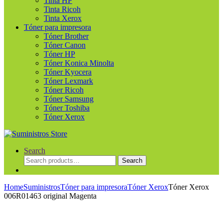
Tinta HP
Tinta Ricoh
Tinta Xerox
Tóner para impresora
Tóner Brother
Tóner Canon
Tóner HP
Tóner Konica Minolta
Tóner Kyocera
Tóner Lexmark
Tóner Ricoh
Tóner Samsung
Tóner Toshiba
Tóner Xerox
Search
Search
Search
for:
Home
Suministros
Tóner para impresora
Tóner Xerox
Tóner Xerox
006R01463 original Magenta