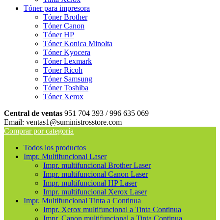
Tóner para impresora
Tóner Brother
Tóner Canon
Tóner HP
Tóner Konica Minolta
Tóner Kyocera
Tóner Lexmark
Tóner Ricoh
Tóner Samsung
Tóner Toshiba
Tóner Xerox
Central de ventas
951 704 393 / 996 635 069
Email: ventas1@suministrosstore.com
Comprar por categoría
Todos los productos
Impr. Multifuncional Laser
Impr. multifuncional Brother Laser
Impr. multifuncional Canon Laser
Impr. multifuncional HP Laser
Impr. multifuncional Xerox Laser
Impr. Multifuncional Tinta a Continua
Impr. Xerox multifuncional a Tinta Continua
Impr. Canon multifuncional a Tinta Continua