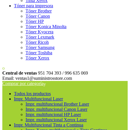
Tinta Xerox
Tóner para impresora
Tóner Brother
Tóner Canon
Tóner HP
Tóner Konica Minolta
Tóner Kyocera
Tóner Lexmark
Tóner Ricoh
Tóner Samsung
Tóner Toshiba
Tóner Xerox
Central de ventas
951 704 393 / 996 635 069
Email: ventas1@suministrosstore.com
Comprar por categoría
Todos los productos
Impr. Multifuncional Laser
Impr. multifuncional Brother Laser
Impr. multifuncional Canon Laser
Impr. multifuncional HP Laser
Impr. multifuncional Xerox Laser
Impr. Multifuncional Tinta a Continua