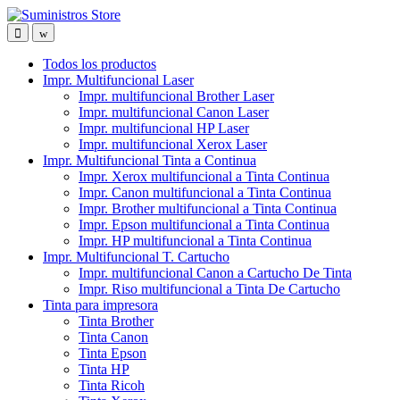
Skip
Skip
to
to
navigation
content
Todos los productos
Impr. Multifuncional Laser
Impr. multifuncional Brother Laser
Impr. multifuncional Canon Laser
Impr. multifuncional HP Laser
Impr. multifuncional Xerox Laser
Impr. Multifuncional Tinta a Continua
Impr. Xerox multifuncional a Tinta Continua
Impr. Canon multifuncional a Tinta Continua
Impr. Brother multifuncional a Tinta Continua
Impr. Epson multifuncional a Tinta Continua
Impr. HP multifuncional a Tinta Continua
Impr. Multifuncional T. Cartucho
Impr. multifuncional Canon a Cartucho De Tinta
Impr. Riso multifuncional a Tinta De Cartucho
Tinta para impresora
Tinta Brother
Tinta Canon
Tinta Epson
Tinta HP
Tinta Ricoh