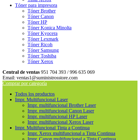
Tóner para impresora
Tóner Brother
Tóner Canon
Tóner HP
Tóner Konica Minolta
Tóner Kyocera
Tóner Lexmark
Tóner Ricoh
Tóner Samsung
Tóner Toshiba
Tóner Xerox
Central de ventas
951 704 393 / 996 635 069
Email: ventas1@suministrosstore.com
Comprar por categoría
Todos los productos
Impr. Multifuncional Laser
Impr. multifuncional Brother Laser
Impr. multifuncional Canon Laser
Impr. multifuncional HP Laser
Impr. multifuncional Xerox Laser
Impr. Multifuncional Tinta a Continua
Impr. Xerox multifuncional a Tinta Continua
Impr. Canon multifuncional a Tinta Continua