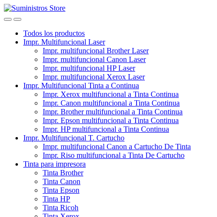
Skip
Skip
to
to
navigation
content
Todos los productos
Impr. Multifuncional Laser
Impr. multifuncional Brother Laser
Impr. multifuncional Canon Laser
Impr. multifuncional HP Laser
Impr. multifuncional Xerox Laser
Impr. Multifuncional Tinta a Continua
Impr. Xerox multifuncional a Tinta Continua
Impr. Canon multifuncional a Tinta Continua
Impr. Brother multifuncional a Tinta Continua
Impr. Epson multifuncional a Tinta Continua
Impr. HP multifuncional a Tinta Continua
Impr. Multifuncional T. Cartucho
Impr. multifuncional Canon a Cartucho De Tinta
Impr. Riso multifuncional a Tinta De Cartucho
Tinta para impresora
Tinta Brother
Tinta Canon
Tinta Epson
Tinta HP
Tinta Ricoh
Tinta Xerox