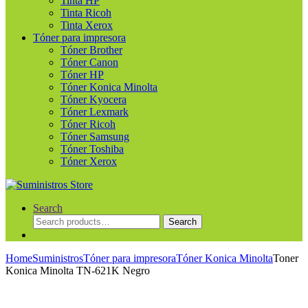
Tinta HP
Tinta Ricoh
Tinta Xerox
Tóner para impresora
Tóner Brother
Tóner Canon
Tóner HP
Tóner Konica Minolta
Tóner Kyocera
Tóner Lexmark
Tóner Ricoh
Tóner Samsung
Tóner Toshiba
Tóner Xerox
Search
Search
Search
for:
Home
Suministros
Tóner para impresora
Tóner Konica Minolta
Toner
Konica Minolta TN-621K Negro