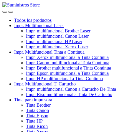
Skip
Skip
to
to
navigation
content
Todos los productos
Impr. Multifuncional Laser
Impr. multifuncional Brother Laser
Impr. multifuncional Canon Laser
Impr. multifuncional HP Laser
Impr. multifuncional Xerox Laser
Impr. Multifuncional Tinta a Continua
Impr. Xerox multifuncional a Tinta Continua
Impr. Canon multifuncional a Tinta Continua
Impr. Brother multifuncional a Tinta Continua
Impr. Epson multifuncional a Tinta Continua
Impr. HP multifuncional a Tinta Continua
Impr. Multifuncional T. Cartucho
Impr. multifuncional Canon a Cartucho De Tinta
Impr. Riso multifuncional a Tinta De Cartucho
Tinta para impresora
Tinta Brother
Tinta Canon
Tinta Epson
Tinta HP
Tinta Ricoh
Tinta Xerox