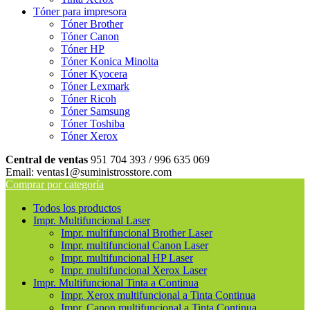
Tóner para impresora
Tóner Brother
Tóner Canon
Tóner HP
Tóner Konica Minolta
Tóner Kyocera
Tóner Lexmark
Tóner Ricoh
Tóner Samsung
Tóner Toshiba
Tóner Xerox
Central de ventas
951 704 393 / 996 635 069
Email: ventas1@suministrosstore.com
Comprar por categoría
Todos los productos
Impr. Multifuncional Laser
Impr. multifuncional Brother Laser
Impr. multifuncional Canon Laser
Impr. multifuncional HP Laser
Impr. multifuncional Xerox Laser
Impr. Multifuncional Tinta a Continua
Impr. Xerox multifuncional a Tinta Continua
Impr. Canon multifuncional a Tinta Continua