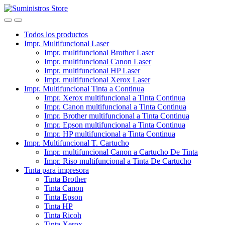
Skip
Skip
to
to
navigation
content
Todos los productos
Impr. Multifuncional Laser
Impr. multifuncional Brother Laser
Impr. multifuncional Canon Laser
Impr. multifuncional HP Laser
Impr. multifuncional Xerox Laser
Impr. Multifuncional Tinta a Continua
Impr. Xerox multifuncional a Tinta Continua
Impr. Canon multifuncional a Tinta Continua
Impr. Brother multifuncional a Tinta Continua
Impr. Epson multifuncional a Tinta Continua
Impr. HP multifuncional a Tinta Continua
Impr. Multifuncional T. Cartucho
Impr. multifuncional Canon a Cartucho De Tinta
Impr. Riso multifuncional a Tinta De Cartucho
Tinta para impresora
Tinta Brother
Tinta Canon
Tinta Epson
Tinta HP
Tinta Ricoh
Tinta Xerox