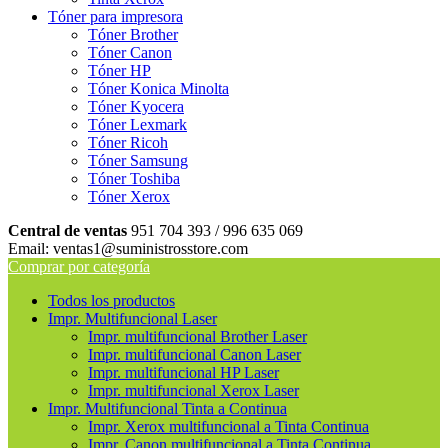
Tóner para impresora
Tóner Brother
Tóner Canon
Tóner HP
Tóner Konica Minolta
Tóner Kyocera
Tóner Lexmark
Tóner Ricoh
Tóner Samsung
Tóner Toshiba
Tóner Xerox
Central de ventas
951 704 393 / 996 635 069
Email: ventas1@suministrosstore.com
Comprar por categoría
Todos los productos
Impr. Multifuncional Laser
Impr. multifuncional Brother Laser
Impr. multifuncional Canon Laser
Impr. multifuncional HP Laser
Impr. multifuncional Xerox Laser
Impr. Multifuncional Tinta a Continua
Impr. Xerox multifuncional a Tinta Continua
Impr. Canon multifuncional a Tinta Continua