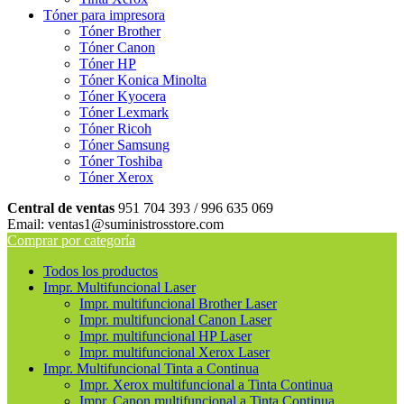
Tóner para impresora
Tóner Brother
Tóner Canon
Tóner HP
Tóner Konica Minolta
Tóner Kyocera
Tóner Lexmark
Tóner Ricoh
Tóner Samsung
Tóner Toshiba
Tóner Xerox
Central de ventas
951 704 393 / 996 635 069
Email: ventas1@suministrosstore.com
Comprar por categoría
Todos los productos
Impr. Multifuncional Laser
Impr. multifuncional Brother Laser
Impr. multifuncional Canon Laser
Impr. multifuncional HP Laser
Impr. multifuncional Xerox Laser
Impr. Multifuncional Tinta a Continua
Impr. Xerox multifuncional a Tinta Continua
Impr. Canon multifuncional a Tinta Continua