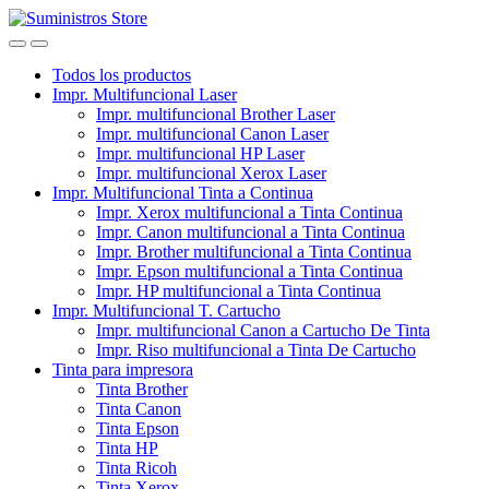
Skip
Skip
to
to
navigation
content
Todos los productos
Impr. Multifuncional Laser
Impr. multifuncional Brother Laser
Impr. multifuncional Canon Laser
Impr. multifuncional HP Laser
Impr. multifuncional Xerox Laser
Impr. Multifuncional Tinta a Continua
Impr. Xerox multifuncional a Tinta Continua
Impr. Canon multifuncional a Tinta Continua
Impr. Brother multifuncional a Tinta Continua
Impr. Epson multifuncional a Tinta Continua
Impr. HP multifuncional a Tinta Continua
Impr. Multifuncional T. Cartucho
Impr. multifuncional Canon a Cartucho De Tinta
Impr. Riso multifuncional a Tinta De Cartucho
Tinta para impresora
Tinta Brother
Tinta Canon
Tinta Epson
Tinta HP
Tinta Ricoh
Tinta Xerox