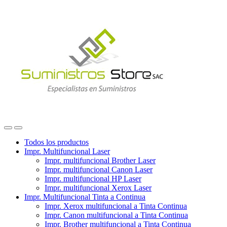
Skip
Skip
to
to
navigation
content
Todos los productos
Impr. Multifuncional Laser
Impr. multifuncional Brother Laser
Impr. multifuncional Canon Laser
Impr. multifuncional HP Laser
Impr. multifuncional Xerox Laser
Impr. Multifuncional Tinta a Continua
Impr. Xerox multifuncional a Tinta Continua
Impr. Canon multifuncional a Tinta Continua
Impr. Brother multifuncional a Tinta Continua