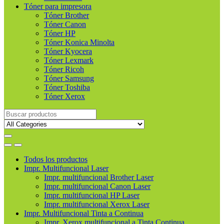
Tóner para impresora
Tóner Brother
Tóner Canon
Tóner HP
Tóner Konica Minolta
Tóner Kyocera
Tóner Lexmark
Tóner Ricoh
Tóner Samsung
Tóner Toshiba
Tóner Xerox
Buscar
productos
Todos los productos
Impr. Multifuncional Laser
Impr. multifuncional Brother Laser
Impr. multifuncional Canon Laser
Impr. multifuncional HP Laser
Impr. multifuncional Xerox Laser
Impr. Multifuncional Tinta a Continua
Impr. Xerox multifuncional a Tinta Continua