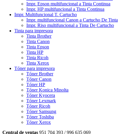
Impr. Epson multifuncional a Tinta Continua
Impr. HP multifuncional a Tinta Continua
Impr. Multifuncional T. Cartucho
Impr. multifuncional Canon a Cartucho De Tinta
Impr. Riso multifuncional a Tinta De Cartucho
Tinta para impresora
Tinta Brother
Tinta Canon
Tinta Epson
Tinta HP
Tinta Ricoh
Tinta Xerox
Tóner para impresora
Tóner Brother
Tóner Canon
Tóner HP
Tóner Konica Minolta
Tóner Kyocera
Tóner Lexmark
Tóner Ricoh
Tóner Samsung
Tóner Toshiba
Tóner Xerox
Central de ventas
951 704 393 / 996 635 069