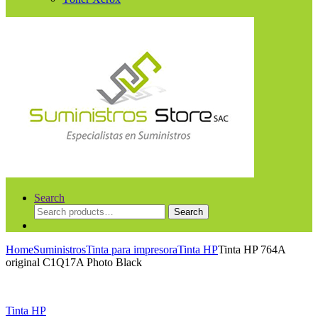
Search
Search
Search
for:
Home
Suministros
Tinta para impresora
Tinta HP
Tinta HP 764A
original C1Q17A Photo Black
Tinta HP