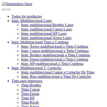
Skip
Skip
to
to
navigation
content
Todos los productos
Impr. Multifuncional Laser
Impr. multifuncional Brother Laser
Impr. multifuncional Canon Laser
Impr. multifuncional HP Laser
Impr. multifuncional Xerox Laser
Impr. Multifuncional Tinta a Continua
Impr. Xerox multifuncional a Tinta Continua
Impr. Canon multifuncional a Tinta Continua
Impr. Brother multifuncional a Tinta Continua
Impr. Epson multifuncional a Tinta Continua
Impr. HP multifuncional a Tinta Continua
Impr. Multifuncional T. Cartucho
Impr. multifuncional Canon a Cartucho De Tinta
Impr. Riso multifuncional a Tinta De Cartucho
Tinta para impresora
Tinta Brother
Tinta Canon
Tinta Epson
Tinta HP
Tinta Ricoh
Tinta Xerox