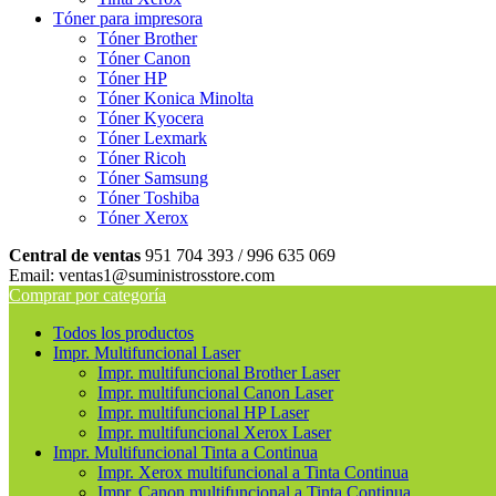
Tóner para impresora
Tóner Brother
Tóner Canon
Tóner HP
Tóner Konica Minolta
Tóner Kyocera
Tóner Lexmark
Tóner Ricoh
Tóner Samsung
Tóner Toshiba
Tóner Xerox
Central de ventas
951 704 393 / 996 635 069
Email: ventas1@suministrosstore.com
Comprar por categoría
Todos los productos
Impr. Multifuncional Laser
Impr. multifuncional Brother Laser
Impr. multifuncional Canon Laser
Impr. multifuncional HP Laser
Impr. multifuncional Xerox Laser
Impr. Multifuncional Tinta a Continua
Impr. Xerox multifuncional a Tinta Continua
Impr. Canon multifuncional a Tinta Continua