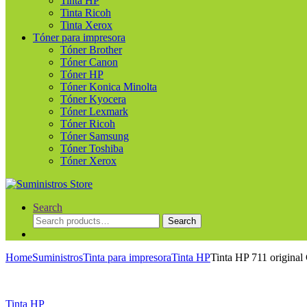
Tinta HP
Tinta Ricoh
Tinta Xerox
Tóner para impresora
Tóner Brother
Tóner Canon
Tóner HP
Tóner Konica Minolta
Tóner Kyocera
Tóner Lexmark
Tóner Ricoh
Tóner Samsung
Tóner Toshiba
Tóner Xerox
Search
Search
Search
for:
Home
Suministros
Tinta para impresora
Tinta HP
Tinta HP 711 origina
Tinta HP