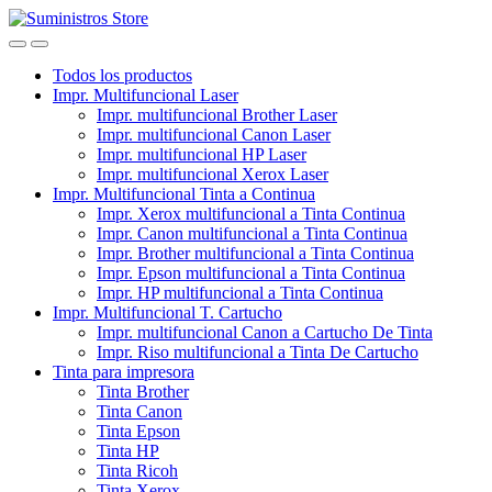
Skip
Skip
to
to
navigation
content
Todos los productos
Impr. Multifuncional Laser
Impr. multifuncional Brother Laser
Impr. multifuncional Canon Laser
Impr. multifuncional HP Laser
Impr. multifuncional Xerox Laser
Impr. Multifuncional Tinta a Continua
Impr. Xerox multifuncional a Tinta Continua
Impr. Canon multifuncional a Tinta Continua
Impr. Brother multifuncional a Tinta Continua
Impr. Epson multifuncional a Tinta Continua
Impr. HP multifuncional a Tinta Continua
Impr. Multifuncional T. Cartucho
Impr. multifuncional Canon a Cartucho De Tinta
Impr. Riso multifuncional a Tinta De Cartucho
Tinta para impresora
Tinta Brother
Tinta Canon
Tinta Epson
Tinta HP
Tinta Ricoh
Tinta Xerox