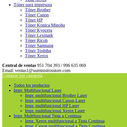
Tóner para impresora
Tóner Brother
Tóner Canon
Tóner HP
Tóner Konica Minolta
Tóner Kyocera
Tóner Lexmark
Tóner Ricoh
Tóner Samsung
Tóner Toshiba
Tóner Xerox
Central de ventas
951 704 393 / 996 635 069
Email: ventas1@suministrosstore.com
Comprar por categoría
Todos los productos
Impr. Multifuncional Laser
Impr. multifuncional Brother Laser
Impr. multifuncional Canon Laser
Impr. multifuncional HP Laser
Impr. multifuncional Xerox Laser
Impr. Multifuncional Tinta a Continua
Impr. Xerox multifuncional a Tinta Continua
Impr. Canon multifuncional a Tinta Continua