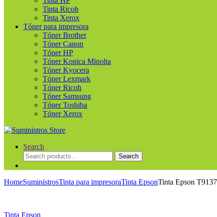
Tinta HP
Tinta Ricoh
Tinta Xerox
Tóner para impresora
Tóner Brother
Tóner Canon
Tóner HP
Tóner Konica Minolta
Tóner Kyocera
Tóner Lexmark
Tóner Ricoh
Tóner Samsung
Tóner Toshiba
Tóner Xerox
Search
Search
Search
for:
Home
Suministros
Tinta para impresora
Tinta Epson
Tinta Epson T9137
Tinta Epson