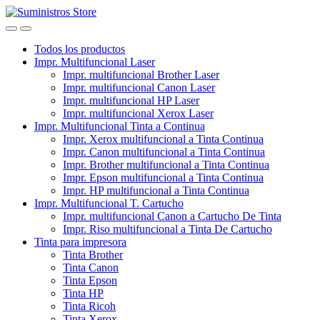
Skip
Skip
to
to
navigation
content
Todos los productos
Impr. Multifuncional Laser
Impr. multifuncional Brother Laser
Impr. multifuncional Canon Laser
Impr. multifuncional HP Laser
Impr. multifuncional Xerox Laser
Impr. Multifuncional Tinta a Continua
Impr. Xerox multifuncional a Tinta Continua
Impr. Canon multifuncional a Tinta Continua
Impr. Brother multifuncional a Tinta Continua
Impr. Epson multifuncional a Tinta Continua
Impr. HP multifuncional a Tinta Continua
Impr. Multifuncional T. Cartucho
Impr. multifuncional Canon a Cartucho De Tinta
Impr. Riso multifuncional a Tinta De Cartucho
Tinta para impresora
Tinta Brother
Tinta Canon
Tinta Epson
Tinta HP
Tinta Ricoh
Tinta Xerox