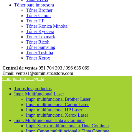
Tóner para impresora
Tóner Brother
Tóner Canon
Tóner HP
Tóner Konica Minolta
Tóner Kyocera
Tóner Lexmark
Tóner Ricoh
Tóner Samsung
Tóner Toshiba
Tóner Xerox
Central de ventas
951 704 393 / 996 635 069
Email: ventas1@suministrosstore.com
Comprar por categoría
Todos los productos
Impr. Multifuncional Laser
Impr. multifuncional Brother Laser
Impr. multifuncional Canon Laser
Impr. multifuncional HP Laser
Impr. multifuncional Xerox Laser
Impr. Multifuncional Tinta a Continua
Impr. Xerox multifuncional a Tinta Continua
Impr. Canon multifuncional a Tinta Continua