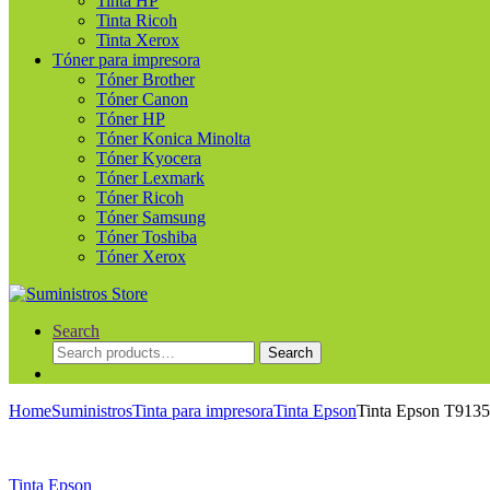
Tinta HP
Tinta Ricoh
Tinta Xerox
Tóner para impresora
Tóner Brother
Tóner Canon
Tóner HP
Tóner Konica Minolta
Tóner Kyocera
Tóner Lexmark
Tóner Ricoh
Tóner Samsung
Tóner Toshiba
Tóner Xerox
Search
Search
Search
for:
Home
Suministros
Tinta para impresora
Tinta Epson
Tinta Epson T9135
Tinta Epson