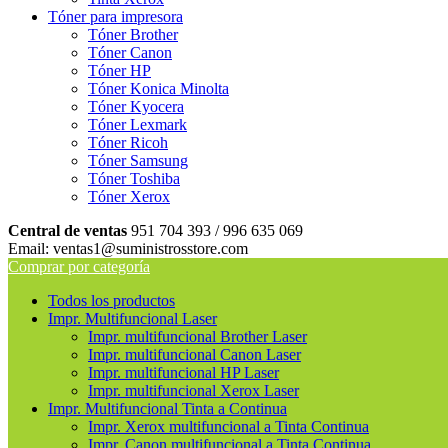
Tóner para impresora
Tóner Brother
Tóner Canon
Tóner HP
Tóner Konica Minolta
Tóner Kyocera
Tóner Lexmark
Tóner Ricoh
Tóner Samsung
Tóner Toshiba
Tóner Xerox
Central de ventas
951 704 393 / 996 635 069
Email: ventas1@suministrosstore.com
Comprar por categoría
Todos los productos
Impr. Multifuncional Laser
Impr. multifuncional Brother Laser
Impr. multifuncional Canon Laser
Impr. multifuncional HP Laser
Impr. multifuncional Xerox Laser
Impr. Multifuncional Tinta a Continua
Impr. Xerox multifuncional a Tinta Continua
Impr. Canon multifuncional a Tinta Continua