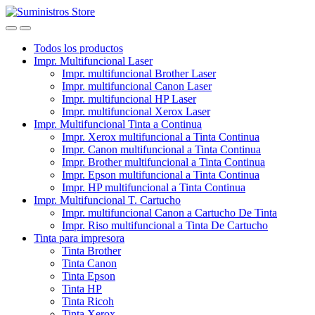
Skip
Skip
to
to
navigation
content
Todos los productos
Impr. Multifuncional Laser
Impr. multifuncional Brother Laser
Impr. multifuncional Canon Laser
Impr. multifuncional HP Laser
Impr. multifuncional Xerox Laser
Impr. Multifuncional Tinta a Continua
Impr. Xerox multifuncional a Tinta Continua
Impr. Canon multifuncional a Tinta Continua
Impr. Brother multifuncional a Tinta Continua
Impr. Epson multifuncional a Tinta Continua
Impr. HP multifuncional a Tinta Continua
Impr. Multifuncional T. Cartucho
Impr. multifuncional Canon a Cartucho De Tinta
Impr. Riso multifuncional a Tinta De Cartucho
Tinta para impresora
Tinta Brother
Tinta Canon
Tinta Epson
Tinta HP
Tinta Ricoh
Tinta Xerox