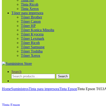
Tinta HP
Tinta Ricoh
Tinta Xerox
Tóner para impresora
Tóner Brother
Tóner Canon
Tóner HP
Tóner Konica Minolta
Tóner Kyocera
Tóner Lexmark
Tóner Ricoh
Tóner Samsung
Tóner Toshiba
Tóner Xerox
Search
Search
Search
for:
Home
Suministros
Tinta para impresora
Tinta Epson
Tinta Epson T653A
Tinta Epson