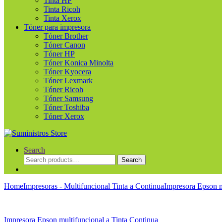
Tinta HP
Tinta Ricoh
Tinta Xerox
Tóner para impresora
Tóner Brother
Tóner Canon
Tóner HP
Tóner Konica Minolta
Tóner Kyocera
Tóner Lexmark
Tóner Ricoh
Tóner Samsung
Tóner Toshiba
Tóner Xerox
Search
Search
Search
for:
Home
Impresoras - Multifuncional Tinta a Continua
Impresora Epson m
Impresora Epson multifuncional a Tinta Continua