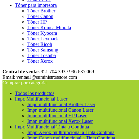
Tóner para impresora
Tóner Brother
Tóner Canon
Tóner HP
Tóner Konica Minolta
Tóner Kyocera
Tóner Lexmark
Tóner Ricoh
Tóner Samsung
Tóner Toshiba
Tóner Xerox
Central de ventas
951 704 393 / 996 635 069
Email: ventas1@suministrosstore.com
Comprar por categoría
Todos los productos
Impr. Multifuncional Laser
Impr. multifuncional Brother Laser
Impr. multifuncional Canon Laser
Impr. multifuncional HP Laser
Impr. multifuncional Xerox Laser
Impr. Multifuncional Tinta a Continua
Impr. Xerox multifuncional a Tinta Continua
Impr. Canon multifuncional a Tinta Continua