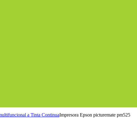
ultifuncional a Tinta Continua
Impresora Epson picturemate pm525