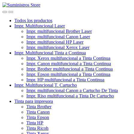
Skip
Skip
to
to
navigation
content
Todos los productos
Impr. Multifuncional Laser
Impr. multifuncional Brother Laser
Impr. multifuncional Canon Laser
Impr. multifuncional HP Laser
Impr. multifuncional Xerox Laser
Impr. Multifuncional Tinta a Continua
Impr. Xerox multifuncional a Tinta Continua
Impr. Canon multifuncional a Tinta Continua
Impr. Brother multifuncional a Tinta Continua
Impr. Epson multifuncional a Tinta Continua
Impr. HP multifuncional a Tinta Continua
Impr. Multifuncional T. Cartucho
Impr. multifuncional Canon a Cartucho De Tinta
Impr. Riso multifuncional a Tinta De Cartucho
Tinta para impresora
Tinta Brother
Tinta Canon
Tinta Epson
Tinta HP
Tinta Ricoh
Tinta Xerox