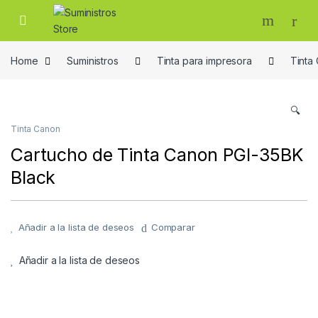
Skip to navigation
Skip to content
Home
Suministros
Tinta para impresora
Tinta
🔍
Tinta Canon
Cartucho de Tinta Canon PGI-35BK
Black
Añadir a la lista de deseos
Comparar
Añadir a la lista de deseos